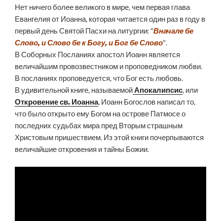
Нет ничего более великого в мире, чем первая глава
Евангелия от Иоанна, которая читается один раз в году в
первый день Святой Пасхи на литургии: “
Вначале бе
Слово, и Слово бе к Богу, и Бог бе Слово
“.
В Соборных Посланиях апостол Иоанн является
величайшим провозвестником и проповедником любви.
В посланиях проповедуется, что Бог есть любовь.
В удивительной книге, называемой
Апокалипсис
, или
Откровение св. Иоанна
, Иоанн Богослов написал то,
что было открыто ему Богом на острове Патмосе о
последних судьбах мира пред Вторым страшным
Христовым пришествием. Из этой книги почерпываются
величайшие откровения и тайны Божии.