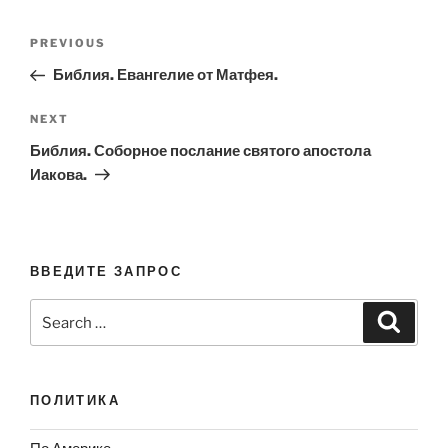
Post
Previous
PREVIOUS
navigation
Post
Библия. Евангелие от Матфея.
Next
NEXT
Post
Библия. Соборное послание святого апостола
Иакова.
ВВЕДИТЕ ЗАПРОС
Search
Search
for:
ПОЛИТИКА