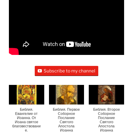
Subscribe to my channel
Библия.
Библия. Первое
Библия. Второе
Евангелие от
Соборное
Соборное
Иоанна. От
Послание
Послание
Иоана святое
Святого
Святого
благовествовани
Апостола
Апостола
е.
Иоанна
Иоанна