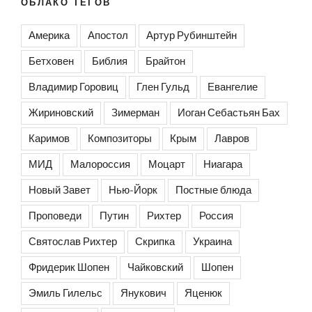
ОБЛАКО ТЕГОВ
Америка
Апостол
Артур Рубинштейн
Бетховен
Библия
Брайтон
Владимир Горовиц
Глен Гульд
Евангелие
Жириновский
Зимерман
Иоган Себастьян Бах
Каримов
Композиторы
Крым
Лавров
МИД
Малороссия
Моцарт
Ниагара
Новый Завет
Нью-Йорк
Постные блюда
Проповеди
Путин
Рихтер
Россия
Святослав Рихтер
Скрипка
Украина
Фридерик Шопен
Чайковский
Шопен
Эмиль Гилельс
Янукович
Яценюк