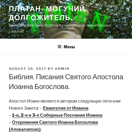
Skip
ПЛАТАН- МОГУЧИЙ
to
ДОЛГОЖИТЕЛЬ.
content
На нашем вебсайте будет могучая крона из значительных
событий
Menu
POSTED
AUGUST 30, 2017
BY
ADMIN
ON
Библия. Писания Святого Апостола
Иоанна Богослова.
Апостол Иоанн является автором следующих пяти книг
Нового Завета: –
Евангелие от Иоанна
:
–
1-е, 2-е и 3-е Соборные Послания Иоанна
;
–
Откровения Святого Иоанна Богослова
(Апокалипсис)
.