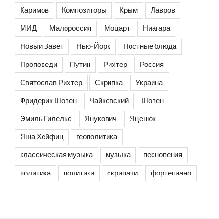
Каримов
Композиторы
Крым
Лавров
МИД
Малороссия
Моцарт
Ниагара
Новый Завет
Нью-Йорк
Постные блюда
Проповеди
Путин
Рихтер
Россия
Святослав Рихтер
Скрипка
Украина
Фридерик Шопен
Чайковский
Шопен
Эмиль Гилельс
Янукович
Яценюк
Яша Хейфиц
геополитика
классическая музыка
музыка
песнопения
политика
политики
скрипачи
фортепиано