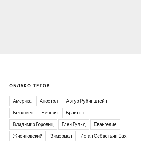
ОБЛАКО ТЕГОВ
Америка
Апостол
Артур Рубинштейн
Бетховен
Библия
Брайтон
Владимир Горовиц
Глен Гульд
Евангелие
Жириновский
Зимерман
Иоган Себастьян Бах