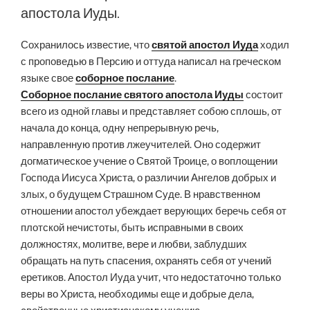
апостола Иуды.
Сохранилось известие, что
святой апостол Иуда
ходил
с проповедью в Персию и оттуда написал на греческом
языке свое
соборное послание
.
Соборное послание святого апостола Иуды
состоит
всего из одной главы и представляет собою сплошь, от
начала до конца, одну непрерывную речь,
направленную против лжеучителей. Оно содержит
догматическое учение о Святой Троице, о воплощении
Господа Иисуса Христа, о различии Ангелов добрых и
злых, о будущем Страшном Суде. В нравственном
отношении апостол убеждает верующих беречь себя от
плотской нечистоты, быть исправными в своих
должностях, молитве, вере и любви, заблудших
обращать на путь спасения, охранять себя от учений
еретиков. Апостол Иуда учит, что недостаточно только
веры во Христа, необходимы еще и добрые дела,