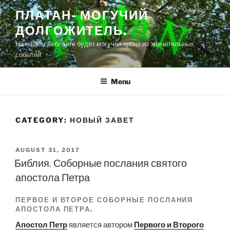
Skip
ПЛАТАН- МОГУЧИЙ
to
ДОЛГОЖИТЕЛЬ.
content
На нашем вебсайте будет могучая крона из значительных
событий
Menu
CATEGORY:
НОВЫЙ ЗАВЕТ
POSTED
AUGUST 31, 2017
ON
Библия. Соборные послания святого
апостола Петра
ПЕРВОЕ И ВТОРОЕ СОБОРНЫЕ ПОСЛАНИЯ
АПОСТОЛА ПЕТРА.
Апостол Петр
является автором
Первого и Второго