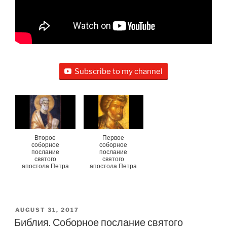
Subscribe to my channel
Второе
Первое
соборное
соборное
послание
послание
святого
святого
апостола Петра
апостола Петра
POSTED
AUGUST 31, 2017
ON
Библия. Соборное послание святого