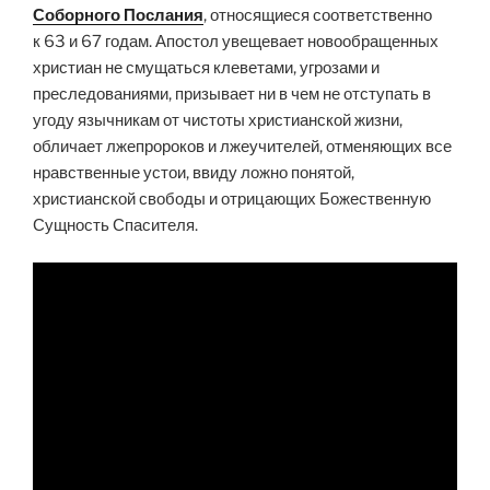
Соборного Послания
, относящиеся соответственно
к
63
и
67
годам. Апостол увещевает новообращенных
христиан не смущаться клеветами, угрозами и
преследованиями, призывает ни в чем не отступать в
угоду язычникам от чистоты христианской жизни,
обличает лжепророков и лжеучителей, отменяющих все
нравственные устои, ввиду ложно понятой,
христианской свободы и отрицающих Божественную
Сущность Спасителя.