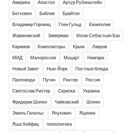
Америка
Апостол
Артур Рубинштейн
Бетховен
Библия
Брайтон
Владимир Горовиц
Глен Гульд
Евангелие
Жириновский
Зимерман
Иоган Себастьян Бах
Каримов
Композиторы
Крым
Лавров
МИД
Малороссия
Моцарт
Ниагара
Новый Завет
Нью-Йорк
Постные блюда
Проповеди
Путин
Рихтер
Россия
Святослав Рихтер
Скрипка
Украина
Фридерик Шопен
Чайковский
Шопен
Эмиль Гилельс
Янукович
Яценюк
Яша Хейфиц
геополитика