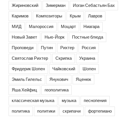
Жириновский
Зимерман
Иоган Себастьян Бах
Каримов
Композиторы
Крым
Лавров
МИД
Малороссия
Моцарт
Ниагара
Новый Завет
Нью-Йорк
Постные блюда
Проповеди
Путин
Рихтер
Россия
Святослав Рихтер
Скрипка
Украина
Фридерик Шопен
Чайковский
Шопен
Эмиль Гилельс
Янукович
Яценюк
Яша Хейфиц
геополитика
классическая музыка
музыка
песнопения
политика
политики
скрипачи
фортепиано