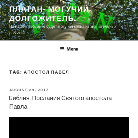
Skip
ПЛАТАН- МОГУЧИЙ
to
ДОЛГОЖИТЕЛЬ.
content
На нашем вебсайте будет могучая крона из значительных
событий
Menu
TAG:
АПОСТОЛ ПАВЕЛ
POSTED
AUGUST 29, 2017
ON
Библия. Послания Святого апостола
Павла.