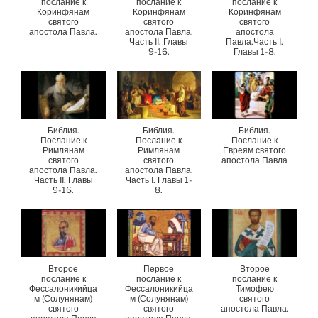
послание к
послание к
послание к
Коринфянам
Коринфянам
Коринфянам
святого
святого
святого
апостола Павла.
апостола Павла.
апостола
Часть II. Главы
Павла.Часть I.
9-16.
Главы 1-8.
Библия.
Библия.
Библия.
Послание к
Послание к
Послание к
Римлянам
Римлянам
Евреям святого
святого
святого
апостола Павла
апостола Павла.
апостола Павла.
Часть II. Главы
Часть I. Главы 1-
9-16.
8.
Второе
Первое
Второе
послание к
послание к
послание к
Фессалоникийца
Фессалоникийца
Тимофею
м (Солунянам)
м (Солунянам)
святого
святого
святого
апостола Павла.