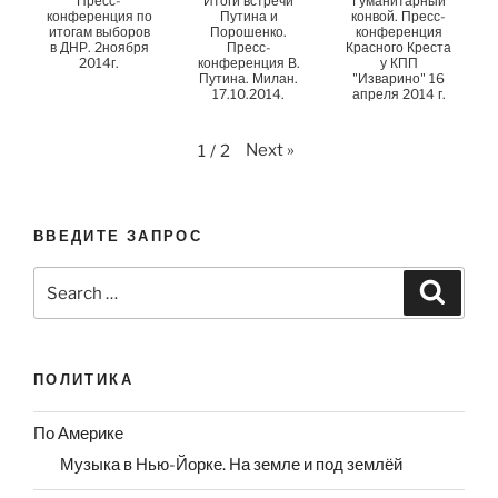
Пресс-
Итоги встречи
Гуманитарный
конференция по
Путина и
конвой. Пресс-
итогам выборов
Порошенко.
конференция
в ДНР. 2ноября
Пресс-
Красного Креста
2014г.
конференция В.
у КПП
Путина. Милан.
"Изварино" 16
17.10.2014.
апреля 2014 г.
Next
»
1
/
2
ВВЕДИТЕ ЗАПРОС
Search
Search
for:
ПОЛИТИКА
По Америке
Музыка в Нью-Йорке. На земле и под землёй