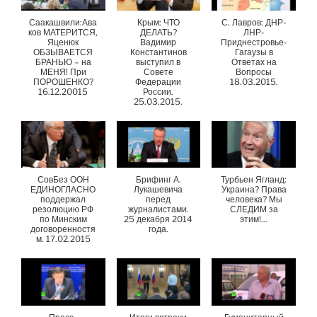
Саакашвили:Ава
Крым: ЧТО
С. Лавров: ДНР-
ков МАТЕРИТСЯ,
ДЕЛАТЬ?
ЛНР-
Яценюк
Вадимир
Приднестровье-
ОБЗЫВАЕТСЯ
Константинов
Гагаузы в
БРАНЬЮ – на
выступил в
Ответах на
МЕНЯ! При
Совете
Вопросы
ПОРОШЕНКО?
Федерации
18.03.2015.
16.12.20015
России.
25.03.2015.
СовБез ООН
Брифинг А.
Турбьен Ягланд:
ЕДИНОГЛАСНО
Лукашевича
Украина? Права
поддержал
перед
человека? Мы
резолюцию РФ
журналистами.
СЛЕДИМ за
по Минским
25 декабря 2014
этим!...
договоренностя
года.
м. 17.02.2015