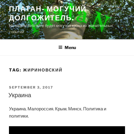
Skip
ПЛАТАН- МОГУЧИЙ
to
ДОЛГОЖИТЕЛЬ.
content
На нашем вебсайте будет могучая крона из значительных
событий
Menu
TAG:
ЖИРИНОВСКИЙ
POSTED
SEPTEMBER 3, 2017
ON
Украина
Украина. Малороссия. Крым. Минск. Политика и
политики.