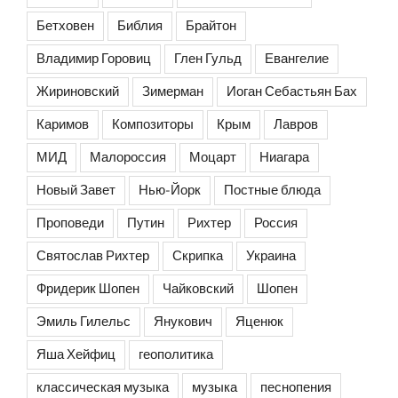
Бетховен
Библия
Брайтон
Владимир Горовиц
Глен Гульд
Евангелие
Жириновский
Зимерман
Иоган Себастьян Бах
Каримов
Композиторы
Крым
Лавров
МИД
Малороссия
Моцарт
Ниагара
Новый Завет
Нью-Йорк
Постные блюда
Проповеди
Путин
Рихтер
Россия
Святослав Рихтер
Скрипка
Украина
Фридерик Шопен
Чайковский
Шопен
Эмиль Гилельс
Янукович
Яценюк
Яша Хейфиц
геополитика
классическая музыка
музыка
песнопения